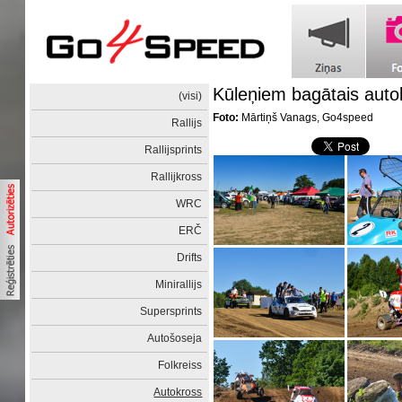
Kūleņiem bagātais auto
(visi)
Foto:
Mārtiņš Vanags, Go4speed
Rallijs
Rallijsprints
Rallijkross
WRC
ERČ
Drifts
Minirallijs
Supersprints
Autošoseja
Folkreiss
Autokross