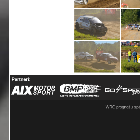
Partneri:
WRC prognožu spē