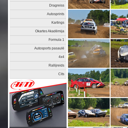
Dragreiss
Autosprints
Kartings
Okartes Akadēmija
Formula 1
Autosports pasaulē
4x4
Rallijreids
Cits