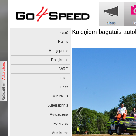
Kūleņiem bagātais auto
(visi)
Rallijs
Rallijsprints
Rallijkross
WRC
ERČ
Drifts
Minirallijs
Supersprints
Autošoseja
Folkreiss
Autokross