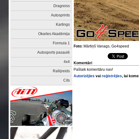
Dragreiss
Autosprints
Kartings
Okartes Akadēmija
Formula 1
Foto:
Mārtiņš Vanags, Go4speed
Autosports pasaulē
4x4
Komentāri
Pašlaik komentāru nav!
Rallijreids
Autorizējies
vai
reģistrējies
, lai kom
Cits