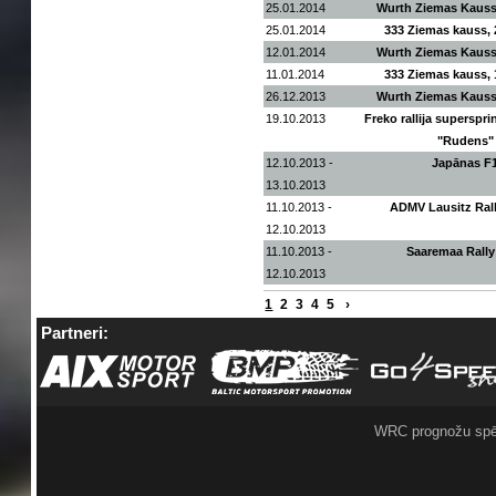
25.01.2014
Wurth Ziemas Kauss
25.01.2014
333 Ziemas kauss,
12.01.2014
Wurth Ziemas Kauss
11.01.2014
333 Ziemas kauss,
26.12.2013
Wurth Ziemas Kauss
19.10.2013
Freko rallija superspr
"Rudens"
12.10.2013 -
Japānas F
13.10.2013
11.10.2013 -
ADMV Lausitz Ral
12.10.2013
11.10.2013 -
Saaremaa Rally
12.10.2013
1
2
3
4
5
›
Partneri:
WRC prognožu spē