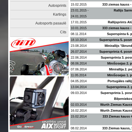
15.02.2015
333 ziemas kauss 
Autosprints
23.01.2015 -
Rallijs Sar
Kartings
24.01.2015
17.01.2015
Rallijsprints A
Autosports pasaulē
10.01.2015
333 ziemas kauss 
Cits
08.11.2014
Superspinta 6.
18.10.2014
Supersprinta 5. posm
23.08.2014
Minirallijs 'Skrun
26.07.2014
Supersprinta 4. pos
22.06.2014
Supersprinta 3. po
08.06.2014
Minišosejas 2.
07.06.2014
Minirallija 2. 
11.05.2014
Minišosejas 1.
04.05.2014
Portugāles ralli
13.04.2014
Supersprinta 2.
09.03.2014
Supersprinta 1. po
Biķernieko
02.03.2014
Wurth Ziemas Kauss
16.02.2014
Wurth Ziemas Kauss
15.02.2014
333 Ziemas kauss 
08.02.2014
333 Ziemas kauss,