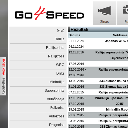
Rezultāti
(visi)
Datums
Notikums
Rallijs
21.11.2024 -
Japānas WRC ra
24.11.2024
Rallijsprints
12.11.2016
Rallija supersprints 
Rallijkross
Biķernieko
17.07.2016
WRC
12.03.2016 -
Rallija supersprint
Drifts
12.03.2016
13.02.2016
333 Ziemas kausa 
Minirallijs
31.01.2016
333 Ziemas kausa 
Supersprints
07.11.2015
Rallija supersprint
17.10.2015 -
Minirallija 6.posms - ra
Autošoseja
17.10.2015
2015"
Folkreiss
19.09.2015
Minirallija 5.
21.06.2015
Rallija Supersprint
Autokross
23.05.2015
Rallija Supersprint
Dragreiss
21.02.2015
333 Ziemas kausa