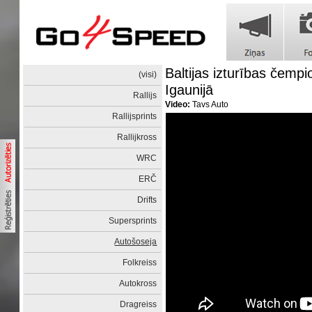
Baltijas izturības čemp
(visi)
Igaunijā
Rallijs
Video:
Tavs Auto
Rallijsprints
Rallijkross
WRC
ERČ
Drifts
Supersprints
Autošoseja
Folkreiss
Autokross
Dragreiss