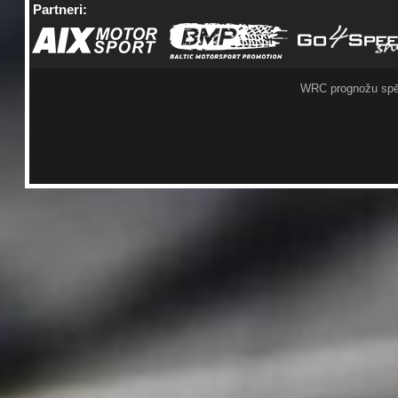
Partneri:
WRC prognožu spē