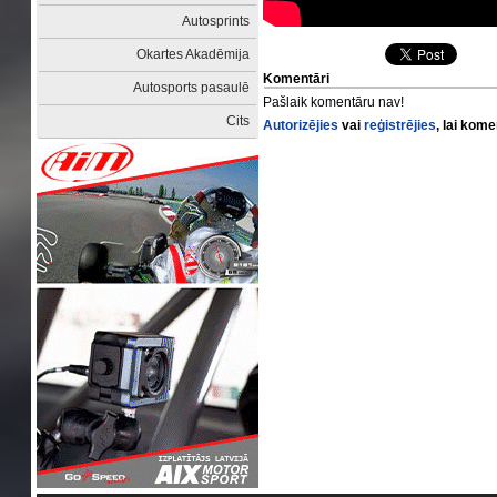
Autosprints
Okartes Akadēmija
Komentāri
Autosports pasaulē
Pašlaik komentāru nav!
Cits
Autorizējies
vai
reģistrējies
, lai kom