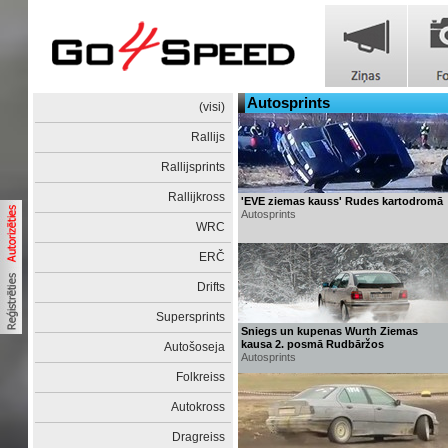
Autosprints
(visi)
Rallijs
Rallijsprints
Rallijkross
'EVE ziemas kauss' Rudes kartodromā
Autosprints
WRC
ERČ
Drifts
Supersprints
Sniegs un kupenas Wurth Ziemas
kausa 2. posmā Rudbāržos
Autošoseja
Autosprints
Folkreiss
Autokross
Dragreiss