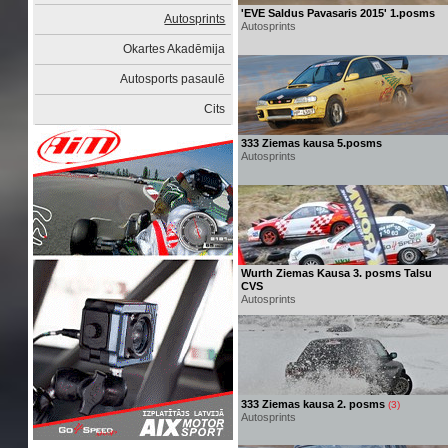
'EVE Saldus Pavasaris 2015' 1.posms
Autosprints
Autosprints
Okartes Akadēmija
Autosports pasaulē
Cits
333 Ziemas kausa 5.posms
Autosprints
Wurth Ziemas Kausa 3. posms Talsu
CVS
Autosprints
333 Ziemas kausa 2. posms
(3)
Autosprints