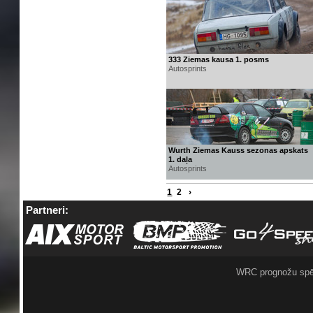
333 Ziemas kausa 1. posms
Autosprints
Wurth Ziemas Kauss sezonas apskats
1. daļa
Autosprints
1
2
›
Partneri:
WRC prognožu spē