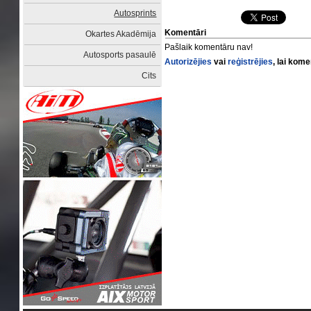
Autosprints
Komentāri
Okartes Akadēmija
Pašlaik komentāru nav!
Autosports pasaulē
Autorizējies
vai
reģistrējies
, lai kom
Cits