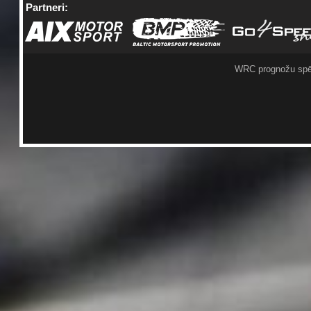
Partneri:
WRC prognožu spē