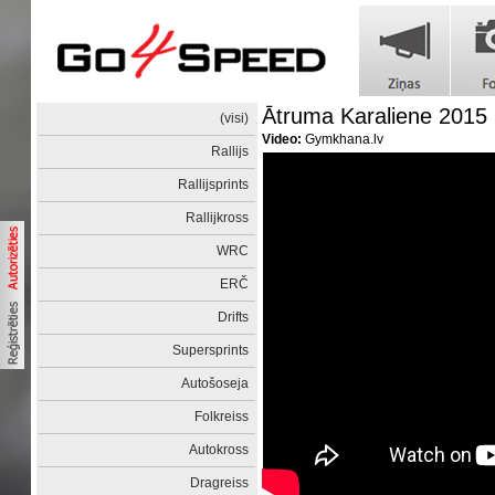
Ātruma Karaliene 2015
(visi)
Video:
Gymkhana.lv
Rallijs
Rallijsprints
Rallijkross
WRC
ERČ
Drifts
Supersprints
Autošoseja
Folkreiss
Autokross
Dragreiss