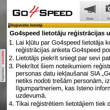
Reģistrētie lietotāji
Go4speed lietotāju reģistrācijas
Lai kļūtu par Go4speed lietotāja kon
reģistrācijas anketa Go4speed por
Lietotājs piekrīt sniegt par sevi pa
Piekrītot šiem noteikumiem reģist
personas datu iekļaušanai SIA „Go
netiks nodoti trešām personām, 
līgumpartneriem, kas īsteno info
uzdevumā.
Tikai reģistrētiem lietotājiem tiek 