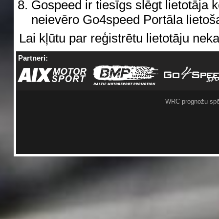
Gospeed ir tiesīgs slēgt lietotāja k
neievēro Go4speed Portāla lieto
Lai kļūtu par reģistrētu lietotāju nek
Partneri:
WRC prognožu spē