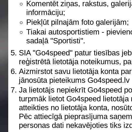
Komentēt ziņas, rakstus, galerij
informāciju;
Piekļūt pilnajām foto galerijām;
Tiakai autosportistiem - pievien
sadaļā "Sportisti".
SIA "Go4speed" patur tiesības jeb
reģistrētā lietotāja noteikumus, p
Aizmirstot savu lietotāja konta paro
jānosūta pieteikums Go4speed.lv 
Ja lietotājs nepiekrīt Go4speed p
turpmāk lietot Go4speed lietotāja 
atteikties no lietotāja konta, nosū
Pēc attiecīgā pieprasījuma saņemš
personas dati nekavējoties tiks i