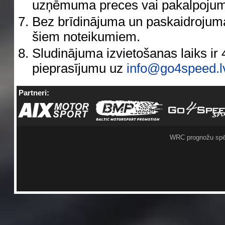
uzņēmuma preces vai pakalpojumi, 
Bez brīdinājuma un paskaidrojuma v
šiem noteikumiem.
Sludinājuma izvietošanas laiks ir 4 
pieprasījumu uz
info@go4speed.l
Partneri:
WRC prognožu spē