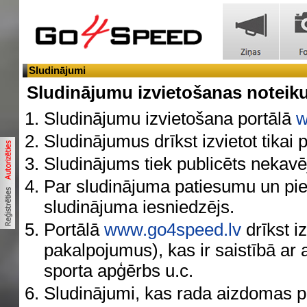
Sludinājumi
Sludinājumu izvietošanas notei
Sludinājumu izvietošana portālā
w
Sludinājumus drīkst izvietot tikai 
Sludinājums tiek publicēts nekavēj
Par sludinājuma patiesumu un piedā
sludinājuma iesniedzējs.
Portālā
www.go4speed.lv
drīkst i
pakalpojumus), kas ir saistībā ar 
sporta apģērbs u.c.
Sludinājumi, kas rada aizdomas pa