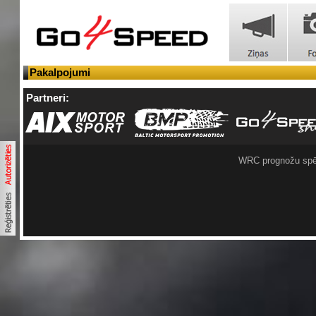
Pakalpojumi
Partneri:
WRC prognožu spē