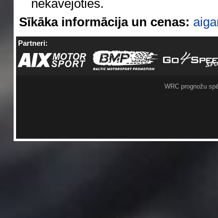
nekavējoties.
Sīkāka informācija un cenas:
aig
Partneri:
WRC prognožu spē