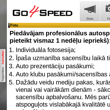
Foto
Piedāvājam profesionālus autosp
pieteikt vismaz 1 nedēļu iepriekš)
Individuāla fotosesija;
Īpaša uzmanība sacensību laikā t
Auto prezentāciju pasākumi;
Auto klubu pasākumi/sacensības a
Dažādu veidu mediju pakas, kurās 
vienai vai vairākām dienām - sāko
sacensību apbalvošanu. Mēs parūp
atspoguļots vislabākajā kvalitātē