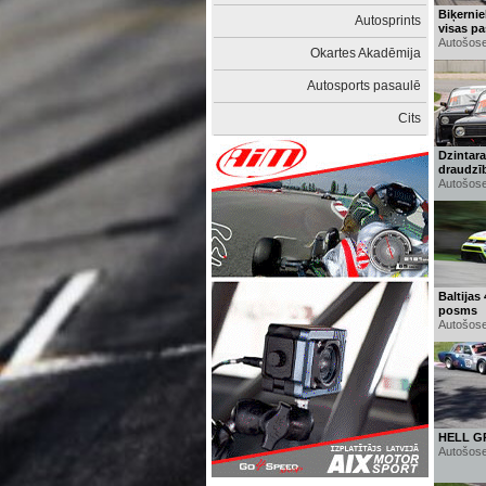
Biķernie
Autosprints
visas pa
Autošose
Okartes Akadēmija
Autosports pasaulē
Cits
Dzintara
draudzīb
Autošose
Baltijas
posms
Autošose
HELL GR
Autošose