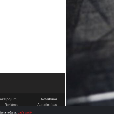
akalpojumi
Noteikumi
Reklāma
Autortiesības
Foto
Komentāri
u izmantošanai.
Lasīt vairāk
Video
Sludinājumi