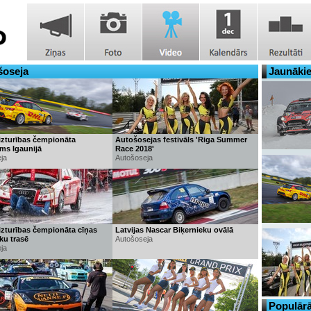
šoseja
Jaunākie
 izturības čempionāta
Autošosejas festivāls 'Riga Summer
ms Igaunijā
Race 2018'
ja
Autošoseja
izturības čempionāta cīņas
Latvijas Nascar Biķernieku ovālā
ku trasē
Autošoseja
ja
Populārā