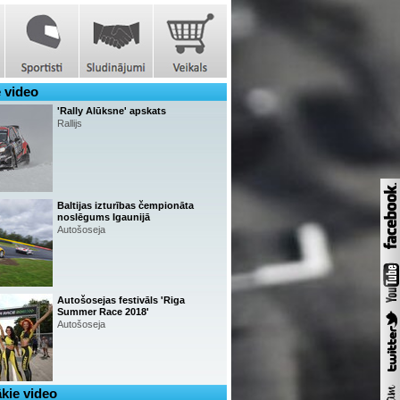
 video
'Rally Alūksne' apskats
Rallijs
Baltijas izturības čempionāta
noslēgums Igaunijā
Autošoseja
Autošosejas festivāls 'Riga
Summer Race 2018'
Autošoseja
kie video