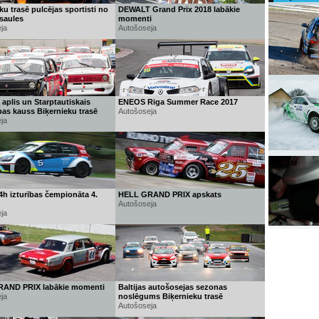
ku trasē pulcējas sportisti no
DEWALT Grand Prix 2018 labākie
saules
momenti
ja
Autošoseja
 aplis un Starptautiskais
ENEOS Riga Summer Race 2017
as kauss Biķernieku trasē
Autošoseja
ja
 4h izturības čempionāta 4.
HELL GRAND PRIX apskats
Autošoseja
ja
AND PRIX labākie momenti
Baltijas autošosejas sezonas
ja
noslēgums Biķernieku trasē
Autošoseja