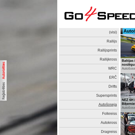
Auto
(visi)
Rallijs
Rallijsprints
Rallijkross
Baltijas
noslēgu
WRC
Autošose
ERČ
Drifts
Supersprints
NEZ 6H 
Biķernie
Autošoseja
Autošose
Folkreiss
Autokross
Dragreiss