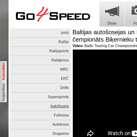
Baltijas autošosejas u
(visi)
čempionāts Biķernieku 
Rallijs
Video:
Baltic Touring Car Championsh
Rallijsprints
Rallijkross
WRC
ERČ
Drifts
Supersprints
Autošoseja
Folkreiss
Autokross
Dragreiss