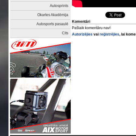
Autosprints
Okartes Akadēmija
Komentāri
Autosports pasaulē
Pašlaik komentāru nav!
Cits
Autorizējies
vai
reģistrējies
, lai kom