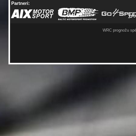
Partneri:
WRC prognožu spē