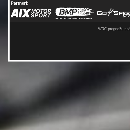
Partneri:
WRC prognožu spē