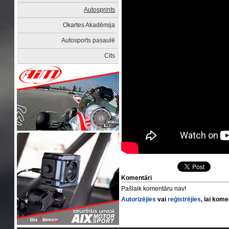
Autosprints
Okartes Akadēmija
Autosports pasaulē
Cits
Komentāri
Pašlaik komentāru nav!
Autorizējies
vai
reģistrējies
, lai kom