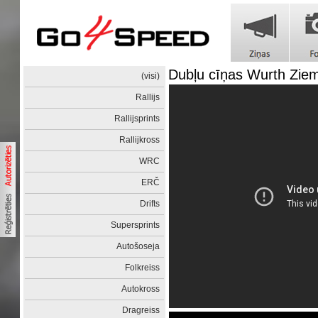
Dubļu cīņas Wurth Zie
(visi)
Rallijs
Rallijsprints
Rallijkross
WRC
ERČ
Drifts
Supersprints
Autošoseja
Folkreiss
Autokross
Dragreiss