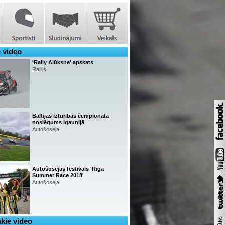
 video
'Rally Alūksne' apskats
Rallijs
Baltijas izturības čempionāta
noslēgums Igaunijā
Autošoseja
Autošosejas festivāls 'Riga
Summer Race 2018'
Autošoseja
kie video