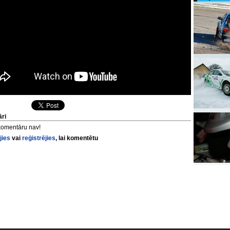
ri
komentāru nav!
jies
vai
reģistrējies
, lai komentētu