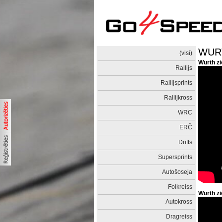
WURT
(visi)
Wurth z
Rallijs
Rallijsprints
Rallijkross
WRC
ERČ
Drifts
Supersprints
Autošoseja
Folkreiss
Wurth z
Autokross
Dragreiss