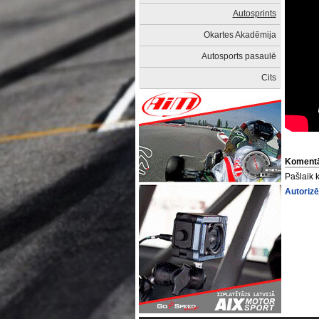
Autosprints
Okartes Akadēmija
Autosports pasaulē
Cits
Komentā
Pašlaik 
Autorizē