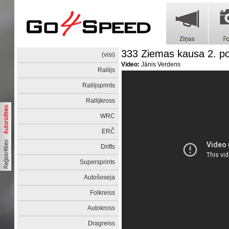
333 Ziemas kausa 2. 
(visi)
Video:
Jānis Verdens
Rallijs
Rallijsprints
Rallijkross
WRC
ERČ
Drifts
Supersprints
Autošoseja
Folkreiss
Autokross
Dragreiss