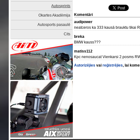
Autosprints
Komentāri
Okartes Akadēmija
audipower
Autosports pasaulē
neatceros ka 333 kausā brauktu tikai 
Cits
breka
BMW kauss???
matiss112
Kpc nenosaucat Vienkarsi 2.posms RW
Autorizējies
vai
reģistrējies
, lai kom