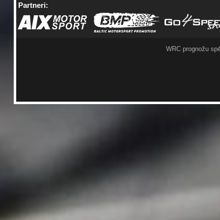
Partneri:
WRC prognožu spē