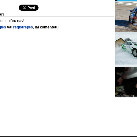
ri
komentāru nav!
jies
vai
reģistrējies
, lai komentētu