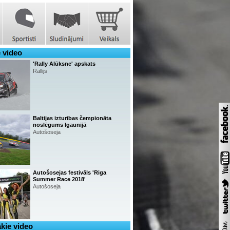
 video
'Rally Alūksne' apskats
Rallijs
Baltijas izturības čempionāta
noslēgums Igaunijā
Autošoseja
Autošosejas festivāls 'Riga
Summer Race 2018'
Autošoseja
kie video