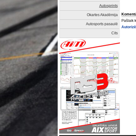
Autosprints
Komentā
Okartes Akadēmija
Pašlaik 
Autosports pasaulē
Autorizē
Cits