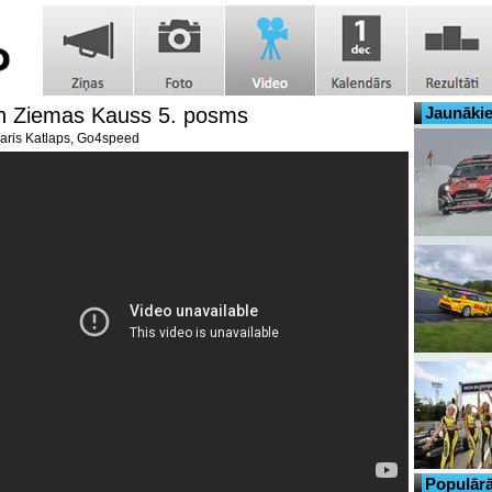
h Ziemas Kauss 5. posms
Jaunākie
ris Katlaps, Go4speed
Populārā