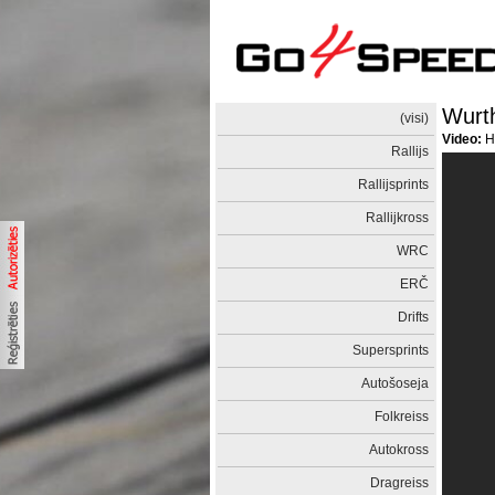
Wurt
(visi)
Video:
Ha
Rallijs
Rallijsprints
Rallijkross
WRC
ERČ
Drifts
Supersprints
Autošoseja
Folkreiss
Autokross
Dragreiss