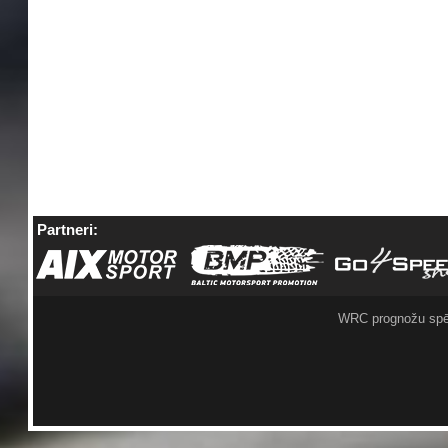
Partneri:
WRC prognožu spē