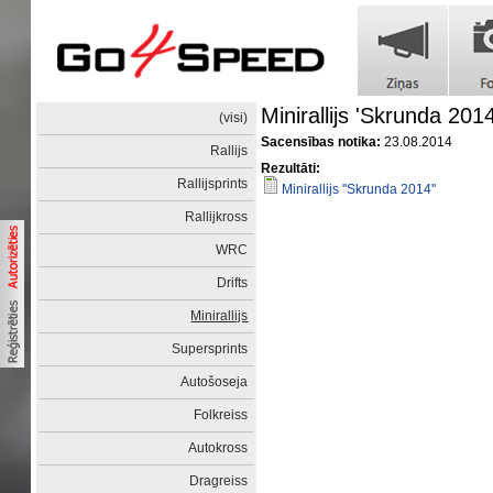
Minirallijs 'Skrunda 2014
(visi)
Sacensības notika:
23.08.2014
Rallijs
Rezultāti:
Rallijsprints
Minirallijs ''Skrunda 2014''
Rallijkross
WRC
Drifts
Minirallijs
Supersprints
Autošoseja
Folkreiss
Autokross
Dragreiss