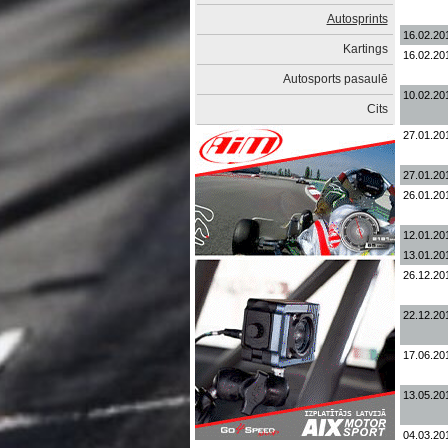
Autosprints
16.02.20
Kartings
16.02.20
Autosports pasaulē
10.02.20
Cits
27.01.20
27.01.20
26.01.20
12.01.20
13.01.20
26.12.20
22.12.20
17.06.20
13.05.20
04.03.20