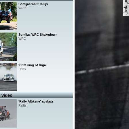
Somijas WRC rallijs
WRC
Somijas WRC Shakedown
WRC
'Drift King of Riga'
Drifts
 video
'Rally Alūksne' apskats
Rallijs