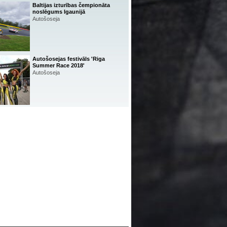
Baltijas izturības čempionāta
noslēgums Igaunijā
Autošoseja
Autošosejas festivāls 'Riga
Summer Race 2018'
Autošoseja