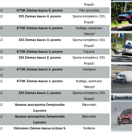
Ropaži
13
KTSK Ziemas kauss 5. posms
Tiks precizēta
13
333 Ziemas kauss 4. posms
Sporta komplekss 333,
Ropaži
13
KTSK Ziemas kauss 4. posms
Kuldīga, autotrase
"Mieriņi"
13
333 Ziemas kauss 3. posms
Sporta komplekss 333,
Ropaži
13
KTSK Ziemas kauss 3. posms
Tukums
13
333 Ziemas kauss 2. posms
Sporta komplekss 333,
Ropaži
13 -
KTSK Ziemas kauss 2. posms
Kandava
13
12
KTSK Ziemas kauss 1. posms
Kuldīga, autotrase
"Mieriņi"
12
333 Ziemas kauss 1. posms
Sporta komplekss 333,
Jaunākie
Ropaži
12
Vasaras autosprinta čempionāta
Biķernieki
2.posms
12
Vasaras autosprinta čempionāta
Biķernieki
1.posms
12
Vidzemes Ziemas kausa izcīņas 5.
Smiltene