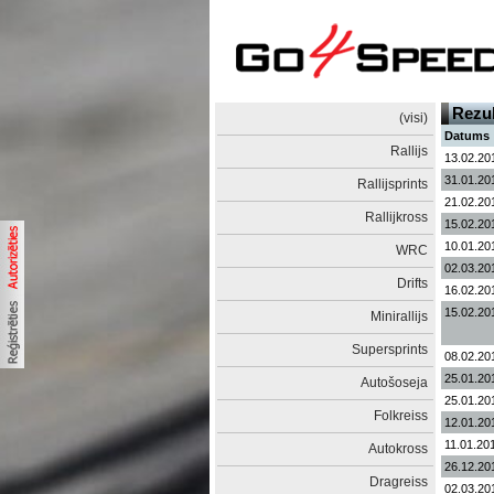
Rezul
(visi)
Datums
Rallijs
13.02.20
31.01.20
Rallijsprints
21.02.20
Rallijkross
15.02.20
10.01.20
WRC
02.03.20
Drifts
16.02.20
15.02.20
Minirallijs
Supersprints
08.02.20
25.01.20
Autošoseja
25.01.20
Folkreiss
12.01.20
11.01.20
Autokross
26.12.20
Dragreiss
02.03.20