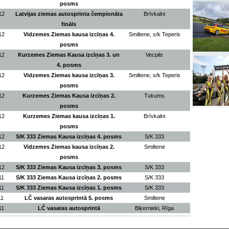
posms
12
Latvijas ziemas autosprinta čempionāta
Brīvkalni
fināls
12
Vidzemes Ziemas kausa izcīņas 4.
Smiltene, s/k Teperis
posms
12
Kurzemes Ziemas Kausa izcīņas 3. un
Vecpils
4. posms
12
Vidzemes Ziemas kausa izcīņas 3.
Smiltene, s/k Teperis
posms
12
Kurzemes Ziemas Kausa izcīņas 2.
Tukums
posms
12
Kurzemes Ziemas kausa izcīņas 1.
Brīvkalni
posms
12
S/K 333 Ziemas Kausa izcīņas 4. posms
S/K 333
12
Vidzemes Ziemas kausa izcīņas 2.
Smiltene
posms
12
S/K 333 Ziemas Kausa izcīņas 3. posms
S/K 333
11
S/K 333 Ziemas Kausa izcīņas 2. posms
S/K 333
11
S/K 333 Ziemas Kausa izcīņas 1. posms
S/K 333
11
LČ vasaras autosprintā 5. posms
Smiltene
11
LČ vasaras autosprintā
Biķernieki, Rīga