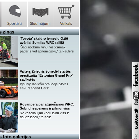
 ziņas
'Toyota' skaidro iemeslu Ožjē
avārijai Somijas WRC rallijā
'Šādi notikumi viņu, visticamāk,
padarīs vēl apņēmīgāku,' tā Faulers
Valters Zviedris šonedēļ startēs
prestižajās 'Estonian Grand Prix'
sacīkstēs
Igaunijā latviešu braucējs pilotēs
savu 'Legend Cars'
Rovanpera par atgriešanos WRC:
Šobrīd iespējams ir pilnīgi viss
'Ar veselību jau kādu laiku viss ir
daudz labāk,' tā Kalle
 foto galerijas