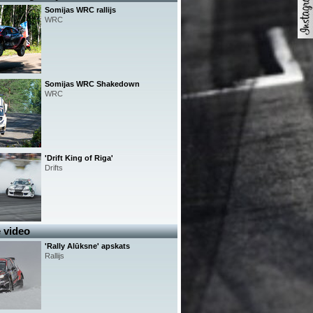
Somijas WRC rallijs
WRC
Somijas WRC Shakedown
WRC
'Drift King of Riga'
Drifts
 video
'Rally Alūksne' apskats
Rallijs