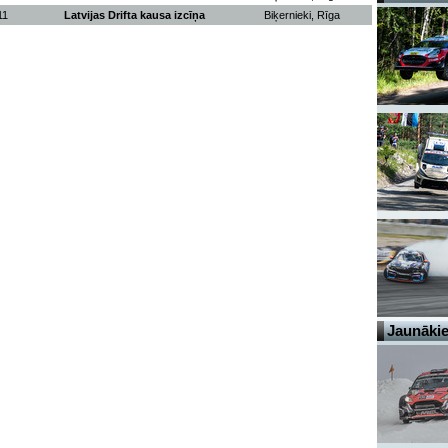
11
Latvijas Drifta kausa izcīņa
Biķernieki, Rīga
Jaunākie