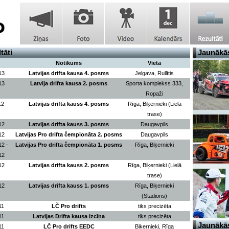
tāti
Jaunākās
Notikums
Vieta
13
Latvijas drifta kausa 4. posms
Jelgava, Rullītis
13
Latvija drifta kausa 2. posms
Sporta komplekss 333,
Ropaži
12
Latvijas drifta kauss 4. posms
Rīga, Biķernieki (Lielā
trase)
12
Latvijas drifta kauss 3. posms
Daugavpils
12
Latvijas Pro drifta čempionāta 2. posms
Daugavpils
12 -
Latvijas Pro drifta čempionāta 1. posms
Rīga, Biķernieki
12
12
Latvijas drifta kauss 2. posms
Rīga, Biķernieki (Lielā
trase)
12
Latvijas drifta kauss 1. posms
Rīga, Biķernieki
(Stadions)
11
LČ Pro drifts
tiks precizēta
11
Latvijas Drifta kausa izcīņa
tiks precizēta
Jaunākās
11
LČ Pro drifts EEDC
Biķernieki, Rīga