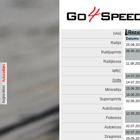
Rezul
(visi)
Datums
Rallijs
25.08.20
08.06.20
Rallijsprints
Rallijkross
11.08.20
WRC
14.07.20
Drifts
14.07.20
15.06.20
Minirallijs
16.06.20
Supersprints
02.06.20
Autošoseja
12.05.20
Folkreiss
02.07.20
Autokross
02.07.20
Dragreiss
29.05.20