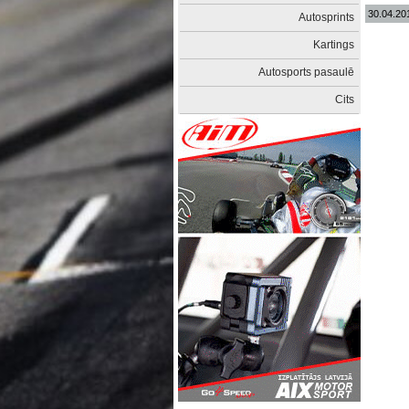
30.04.20
Autosprints
Kartings
Autosports pasaulē
Cits