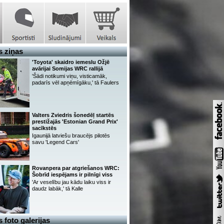
 ziņas
'Toyota' skaidro iemeslu Ožjē
avārijai Somijas WRC rallijā
'Šādi notikumi viņu, visticamāk,
padarīs vēl apņēmīgāku,' tā Faulers
Valters Zviedris šonedēļ startēs
prestižajās 'Estonian Grand Prix'
sacīkstēs
Igaunijā latviešu braucējs pilotēs
savu 'Legend Cars'
Rovanpera par atgriešanos WRC:
Šobrīd iespējams ir pilnīgi viss
'Ar veselību jau kādu laiku viss ir
daudz labāk,' tā Kalle
 foto galerijas