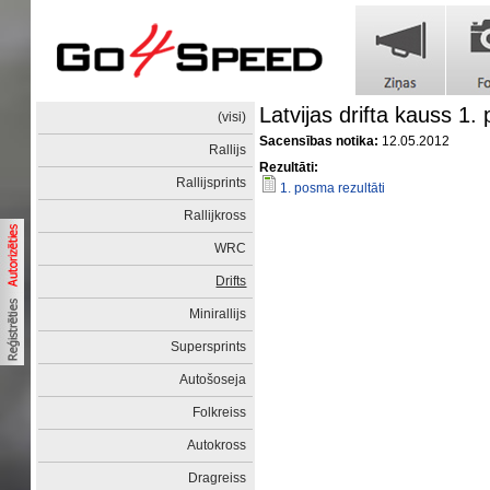
Latvijas drifta kauss 1
(visi)
Sacensības notika:
12.05.2012
Rallijs
Rezultāti:
Rallijsprints
1. posma rezultāti
Rallijkross
WRC
Drifts
Minirallijs
Supersprints
Autošoseja
Folkreiss
Autokross
Dragreiss