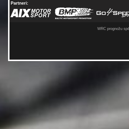
Partneri:
WRC prognožu spē