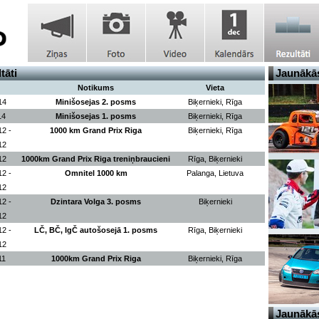
tāti
Jaunākās
Notikums
Vieta
14
Minišosejas 2. posms
Biķernieki, Rīga
14
Minišosejas 1. posms
Biķernieki, Rīga
12 -
1000 km Grand Prix Riga
Biķernieki, Rīga
12
12
1000km Grand Prix Riga treniņbraucieni
Rīga, Biķernieki
12 -
Omnitel 1000 km
Palanga, Lietuva
12
12 -
Dzintara Volga 3. posms
Biķernieki
12
12 -
LČ, BČ, IgČ autošosejā 1. posms
Rīga, Biķernieki
12
11
1000km Grand Prix Riga
Biķernieki, Rīga
Jaunākās