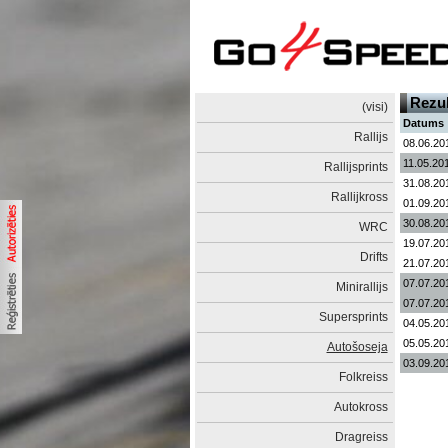
Rezul
(visi)
Datums
Rallijs
08.06.20
11.05.20
Rallijsprints
31.08.20
Rallijkross
01.09.20
30.08.20
WRC
19.07.20
Drifts
21.07.20
07.07.20
Minirallijs
07.07.20
Supersprints
04.05.20
05.05.20
Autošoseja
03.09.20
Folkreiss
Autokross
Dragreiss