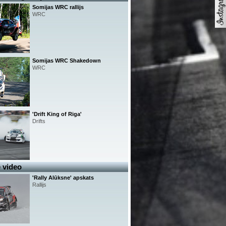
Somijas WRC rallijs
WRC
Somijas WRC Shakedown
WRC
'Drift King of Riga'
Drifts
 video
'Rally Alūksne' apskats
Rallijs