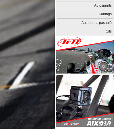
Autosprints
Kartings
Autosports pasaulē
Cits