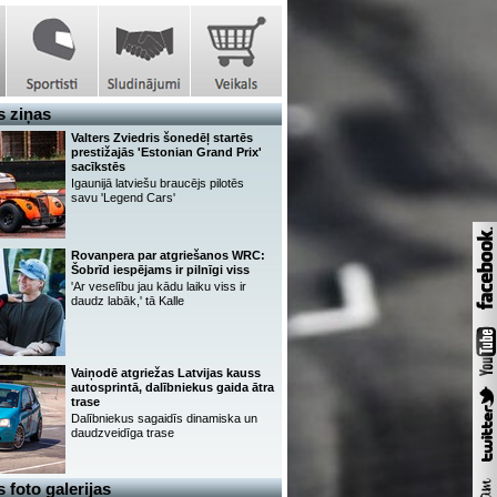
 ziņas
Valters Zviedris šonedēļ startēs
prestižajās 'Estonian Grand Prix'
sacīkstēs
Igaunijā latviešu braucējs pilotēs
savu 'Legend Cars'
Rovanpera par atgriešanos WRC:
Šobrīd iespējams ir pilnīgi viss
'Ar veselību jau kādu laiku viss ir
daudz labāk,' tā Kalle
Vaiņodē atgriežas Latvijas kauss
autosprintā, dalībniekus gaida ātra
trase
Dalībniekus sagaidīs dinamiska un
daudzveidīga trase
 foto galerijas