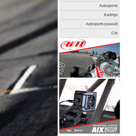
Autosprints
Kartings
Autosports pasaulē
Cits