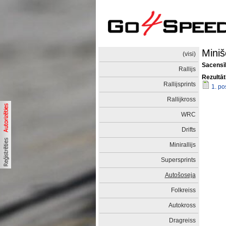
Miniš
(visi)
Sacensīb
Rallijs
Rezultāt
Rallijsprints
1. p
Rallijkross
WRC
Drifts
Minirallijs
Supersprints
Autošoseja
Folkreiss
Autokross
Dragreiss