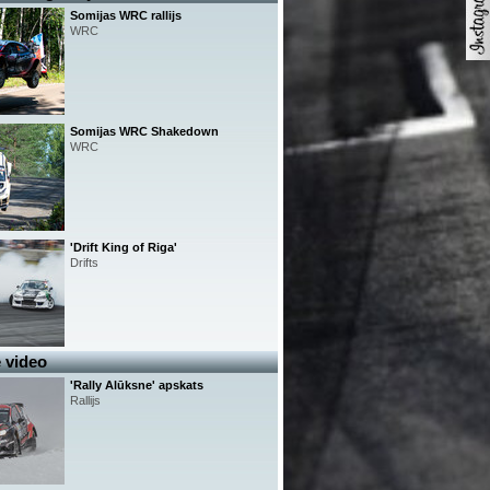
Somijas WRC rallijs
WRC
Somijas WRC Shakedown
WRC
'Drift King of Riga'
Drifts
 video
'Rally Alūksne' apskats
Rallijs