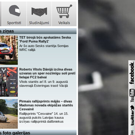
 ziņas
TET birojā būs apskatāms Seska
'Ford Puma Rally1'
Ar šo auto Sesks startēja Somijas
WRC rallijā
Roberts Vītols Dānijā izcīna divas
uzvaras un sper nozīmīgu soli pretī
lielajai FC2 balvai
Vītols startēs arī 8. un 9. augustā
slavenajā Esteringas trasē Vācijā
Pirmais rallijsprints mājās – divas
Madonas novada ekipāžas startēs
Cesvainē
Rallijsprints "Cesvaine" 14. un 15.
augustā pulcēs Latvijas kausa
izcīņas rallijsprintā dalībniekus
 foto galerijas