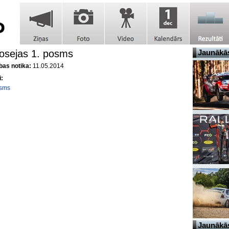
osejas 1. posms
Jaunākās
as notika:
11.05.2014
i:
osms
Jaunākās