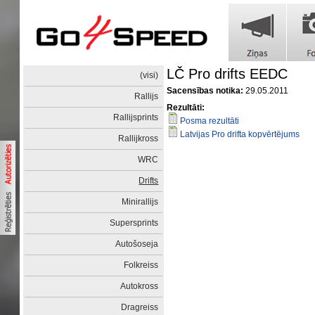
LČ Pro drifts EEDC
(visi)
Sacensības notika:
29.05.2011
Rallijs
Rezultāti:
Rallijsprints
Posma rezultāti
Latvijas Pro drifta kopvērtējums
Rallijkross
WRC
Drifts
Minirallijs
Supersprints
Autošoseja
Folkreiss
Autokross
Dragreiss