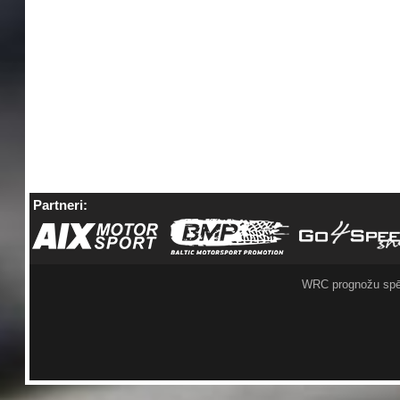
Partneri:
WRC prognožu spē