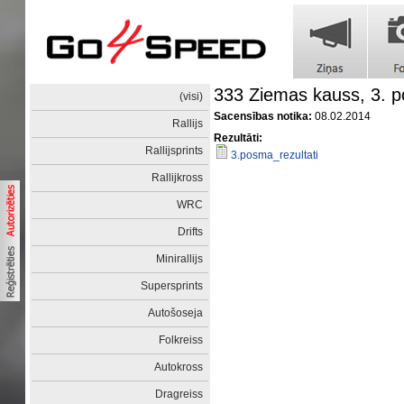
333 Ziemas kauss, 3. 
(visi)
Sacensības notika:
08.02.2014
Rallijs
Rezultāti:
Rallijsprints
3.posma_rezultati
Rallijkross
WRC
Drifts
Minirallijs
Supersprints
Autošoseja
Folkreiss
Autokross
Dragreiss