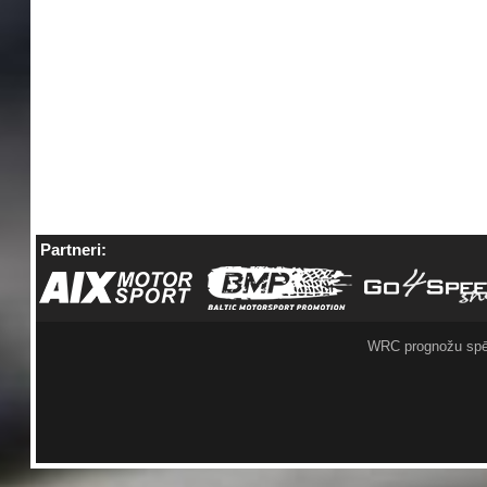
Partneri:
WRC prognožu spē