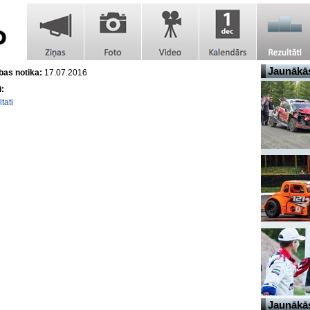
Jaunākās
as notika:
17.07.2016
i:
tati
Jaunākās