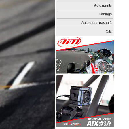
Autosprints
Kartings
Autosports pasaulē
Cits