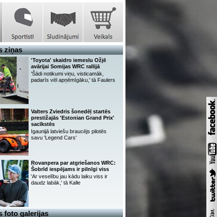
 ziņas
'Toyota' skaidro iemeslu Ožjē
avārijai Somijas WRC rallijā
'Šādi notikumi viņu, visticamāk,
padarīs vēl apņēmīgāku,' tā Faulers
Valters Zviedris šonedēļ startēs
prestižajās 'Estonian Grand Prix'
sacīkstēs
Igaunijā latviešu braucējs pilotēs
savu 'Legend Cars'
Rovanpera par atgriešanos WRC:
Šobrīd iespējams ir pilnīgi viss
'Ar veselību jau kādu laiku viss ir
daudz labāk,' tā Kalle
 foto galerijas