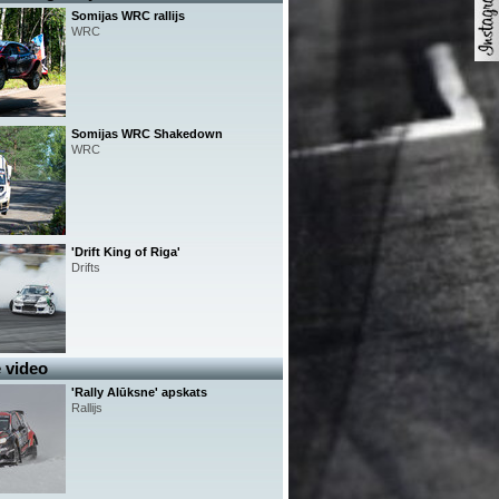
Somijas WRC rallijs
WRC
Somijas WRC Shakedown
WRC
'Drift King of Riga'
Drifts
 video
'Rally Alūksne' apskats
Rallijs