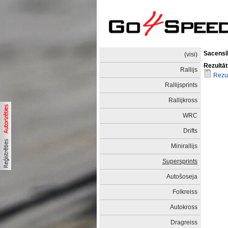
Sacensīb
(visi)
Rezultāt
Rallijs
Rezul
Rallijsprints
Rallijkross
WRC
Drifts
Minirallijs
Supersprints
Autošoseja
Folkreiss
Autokross
Dragreiss