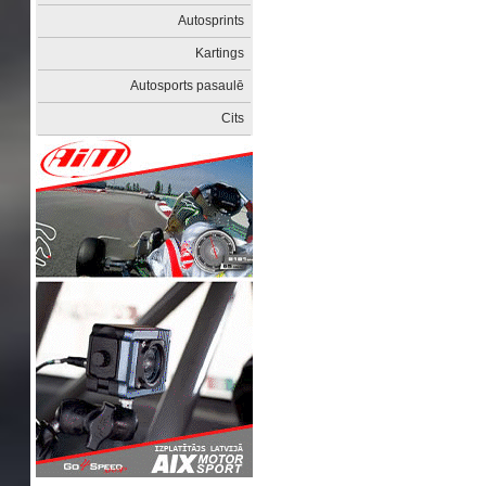
Autosprints
Kartings
Autosports pasaulē
Cits