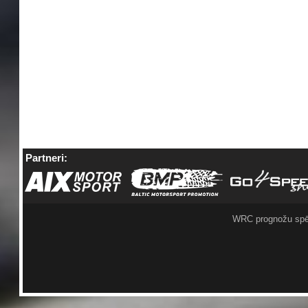
Partneri:
WRC prognožu spē