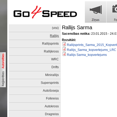
Rallijs Sarma
(visi)
Sacensības notika:
23.01.2015 - 24.0
Rallijs
Rezultāti:
Rallijsprints
Rallijsprints_Sarma_2015_Kopver
Rallijs_Sarma_kopvertejums_LRC
Rallijkross
Rallijs Sarma_kopvertejums
WRC
Drifts
Minirallijs
Supersprints
Autošoseja
Folkreiss
Autokross
Dragreiss