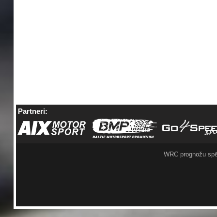
Partneri:
WRC prognožu spē