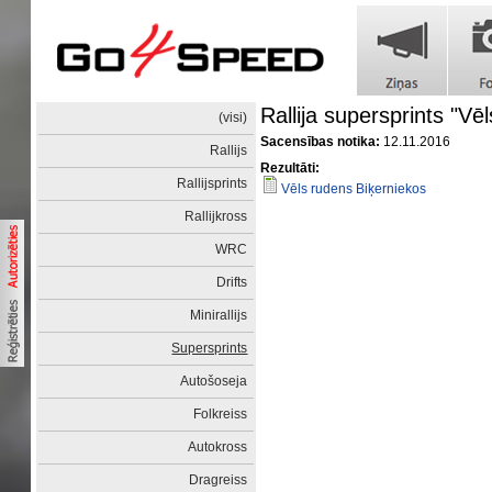
Rallija supersprints "Vē
(visi)
Sacensības notika:
12.11.2016
Rallijs
Rezultāti:
Rallijsprints
Vēls rudens Biķerniekos
Rallijkross
WRC
Drifts
Minirallijs
Supersprints
Autošoseja
Folkreiss
Autokross
Dragreiss