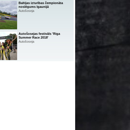
Baltijas izturības čempionāta
noslēgums Igaunijā
Autošoseja
Autošosejas festivāls 'Riga
Summer Race 2018'
Autošoseja