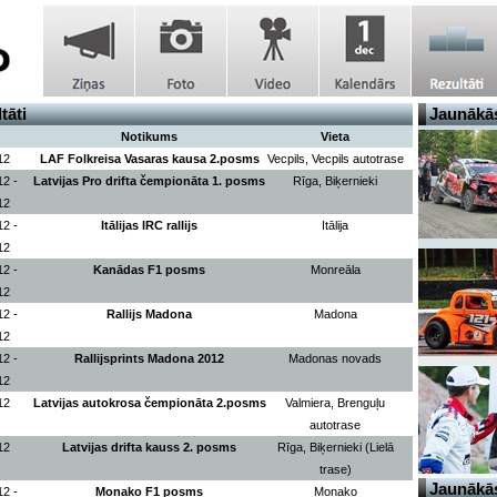
tāti
Jaunākās
Notikums
Vieta
12
LAF Folkreisa Vasaras kausa 2.posms
Vecpils, Vecpils autotrase
12 -
Latvijas Pro drifta čempionāta 1. posms
Rīga, Biķernieki
12
12 -
Itālijas IRC rallijs
Itālija
12
12 -
Kanādas F1 posms
Monreāla
12
12 -
Rallijs Madona
Madona
12
12 -
Rallijsprints Madona 2012
Madonas novads
12
12
Latvijas autokrosa čempionāta 2.posms
Valmiera, Brenguļu
autotrase
12
Latvijas drifta kauss 2. posms
Rīga, Biķernieki (Lielā
trase)
Jaunākās
12 -
Monako F1 posms
Monako