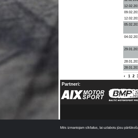
12.02.20
09.02.20
12.02.20
05.02.20
04.02.20
29.01.20
28.01.20
28.01.20
‹
1
2
Partneri:
Mēs izmantojam sīkfailus, lai uzlabotu jūsu pārlūkoš