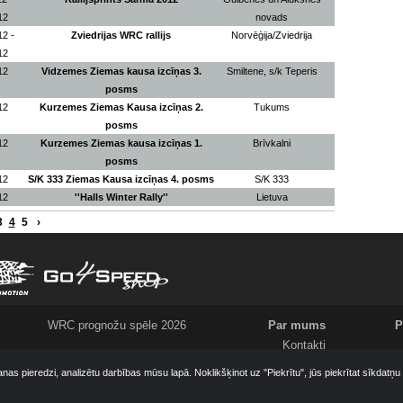
12
novads
12 -
Zviedrijas WRC rallijs
Norvēģija/Zviedrija
12
12
Vidzemes Ziemas kausa izcīņas 3.
Smiltene, s/k Teperis
posms
12
Kurzemes Ziemas Kausa izcīņas 2.
Tukums
posms
12
Kurzemes Ziemas kausa izcīņas 1.
Brīvkalni
posms
12
S/K 333 Ziemas Kausa izcīņas 4. posms
S/K 333
12
''Halls Winter Rally''
Lietuva
3
4
5
›
WRC prognožu spēle 2026
Par mums
P
Kontakti
Meklējam
anas pieredzi, analizētu darbības mūsu lapā. Noklikšķinot uz "Piekrītu", jūs piekrītat sīkdatņ
Komanda
Ziņo par jaunumiem!