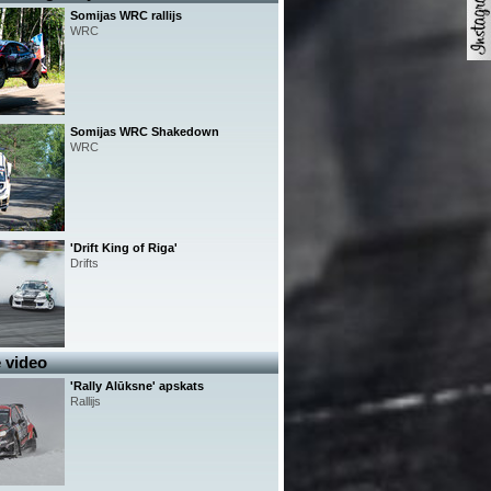
Somijas WRC rallijs
WRC
Somijas WRC Shakedown
WRC
'Drift King of Riga'
Drifts
 video
'Rally Alūksne' apskats
Rallijs