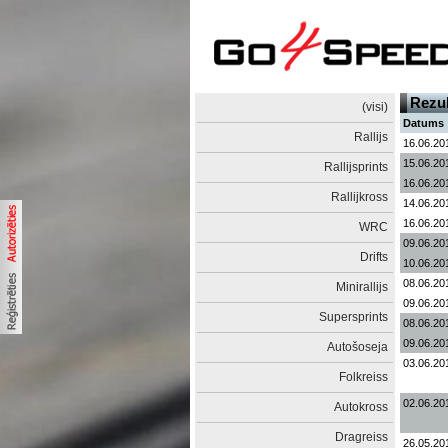
Rezul
(visi)
Datums
Rallijs
16.06.20
15.06.20
Rallijsprints
16.06.20
Rallijkross
14.06.20
16.06.20
WRC
09.06.20
Drifts
10.06.20
08.06.20
Minirallijs
09.06.20
Supersprints
08.06.20
09.06.20
Autošoseja
03.06.20
Folkreiss
02.06.20
Autokross
Dragreiss
26.05.20