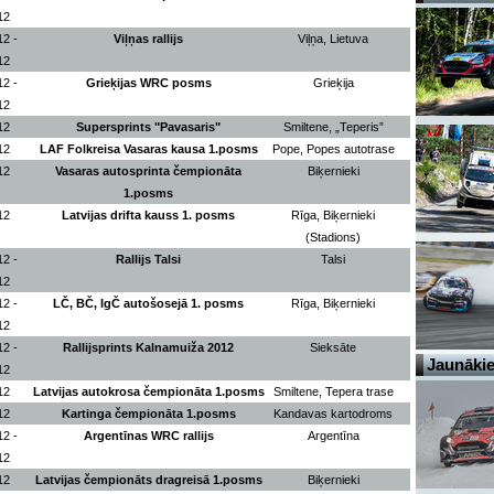
12
12 -
Viļņas rallijs
Viļņa, Lietuva
12
12 -
Grieķijas WRC posms
Grieķija
12
12
Supersprints "Pavasaris"
Smiltene, „Teperis”
12
LAF Folkreisa Vasaras kausa 1.posms
Pope, Popes autotrase
12
Vasaras autosprinta čempionāta
Biķernieki
1.posms
12
Latvijas drifta kauss 1. posms
Rīga, Biķernieki
(Stadions)
12 -
Rallijs Talsi
Talsi
12
12 -
LČ, BČ, IgČ autošosejā 1. posms
Rīga, Biķernieki
12
12 -
Rallijsprints Kalnamuiža 2012
Sieksāte
Jaunākie
12
12
Latvijas autokrosa čempionāta 1.posms
Smiltene, Tepera trase
12
Kartinga čempionāta 1.posms
Kandavas kartodroms
12 -
Argentīnas WRC rallijs
Argentīna
12
12
Latvijas čempionāts dragreisā 1.posms
Biķernieki