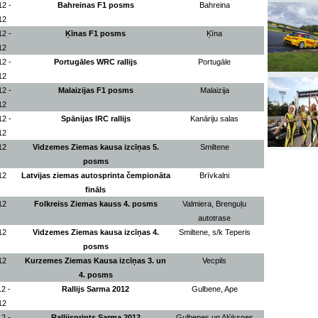
12 -
Bahreinas F1 posms
Bahreina
12
12 -
Ķīnas F1 posms
Ķīna
12
12 -
Portugāles WRC rallijs
Portugāle
12
12 -
Malaizijas F1 posms
Malaizija
12
12 -
Spānijas IRC rallijs
Kanāriju salas
12
12
Vidzemes Ziemas kausa izcīņas 5.
Smiltene
posms
12
Latvijas ziemas autosprinta čempionāta
Brīvkalni
fināls
12
Folkreiss Ziemas kauss 4. posms
Valmiera, Brenguļu
autotrase
12
Vidzemes Ziemas kausa izcīņas 4.
Smiltene, s/k Teperis
posms
12
Kurzemes Ziemas Kausa izcīņas 3. un
Vecpils
4. posms
2 -
Rallijs Sarma 2012
Gulbene, Ape
12
2 -
Rallijsprints Sarma 2012
Gulbenes un Alūksnes