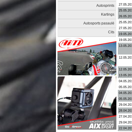
27.05.20
Autosprints
25.05.20
Kartings
26.05.20
25.05.20
Autosports pasaulē
27.05.20
Cits
19.05.20
19.05.20
13.05.20
12.05.20
12.05.20
13.05.20
04.05.20
05.05.20
04.05.20
05.05.20
29.04.20
28.04.20
27.04.20
29.04.20
22.04.20