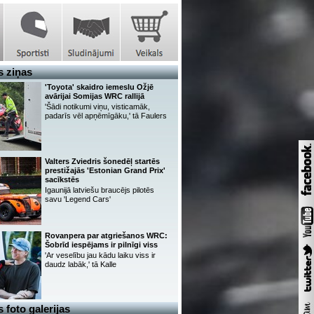
 ziņas
'Toyota' skaidro iemeslu Ožjē
avārijai Somijas WRC rallijā
'Šādi notikumi viņu, visticamāk,
padarīs vēl apņēmīgāku,' tā Faulers
Valters Zviedris šonedēļ startēs
prestižajās 'Estonian Grand Prix'
sacīkstēs
Igaunijā latviešu braucējs pilotēs
savu 'Legend Cars'
Rovanpera par atgriešanos WRC:
Šobrīd iespējams ir pilnīgi viss
'Ar veselību jau kādu laiku viss ir
daudz labāk,' tā Kalle
 foto galerijas