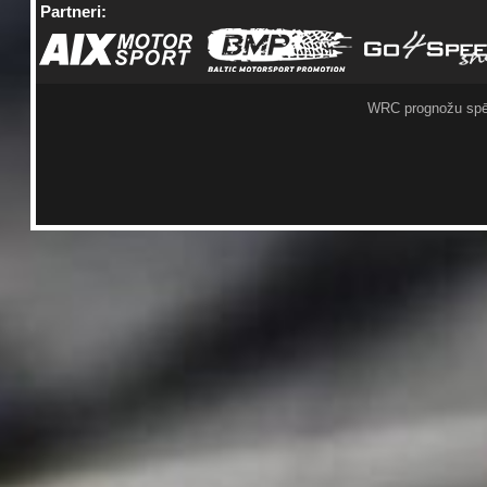
Partneri:
WRC prognožu spē