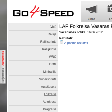
LAF Folkreisa Vasaras
(visi)
Sacensības notika:
16.06.2012
Rallijs
Rezultāti:
Rallijsprints
2. posma rezultāti
Rallijkross
WRC
Drifts
Minirallijs
Supersprints
Autošoseja
Folkreiss
Autokross
Dragreiss