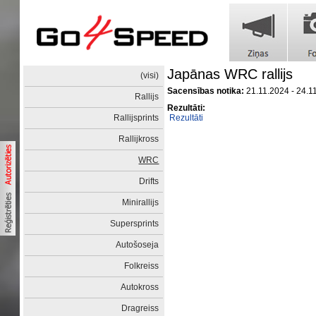
Japānas WRC rallijs
(visi)
Sacensības notika:
21.11.2024 - 24.1
Rallijs
Rezultāti:
Rallijsprints
Rezultāti
Rallijkross
WRC
Drifts
Minirallijs
Supersprints
Autošoseja
Folkreiss
Autokross
Dragreiss