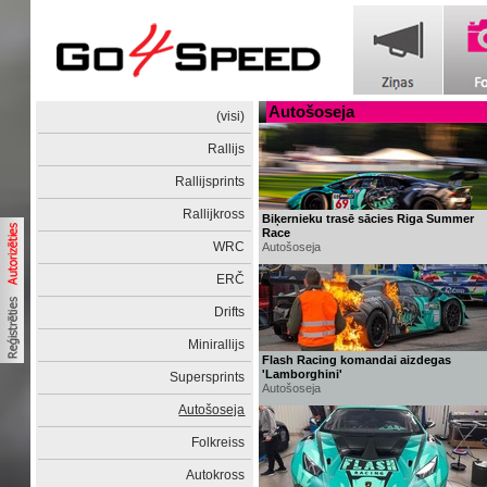
Autošoseja
(visi)
Rallijs
Rallijsprints
Rallijkross
Biķernieku trasē sācies Riga Summer
Race
WRC
Autošoseja
ERČ
Drifts
Minirallijs
Flash Racing komandai aizdegas
'Lamborghini'
Supersprints
Autošoseja
Autošoseja
Folkreiss
Autokross