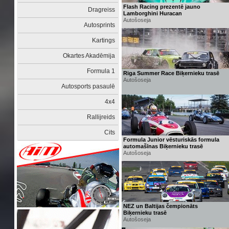
Flash Racing prezentē jauno
Dragreiss
Lamborghini Huracan
Autošoseja
Autosprints
Kartings
Okartes Akadēmija
Formula 1
Riga Summer Race Biķernieku trasē
Autošoseja
Autosports pasaulē
4x4
Rallijreids
Cits
Formula Junior vēsturiskās formula
automašīnas Biķernieku trasē
Autošoseja
NEZ un Baltijas čempionāts
Biķernieku trasē
Autošoseja