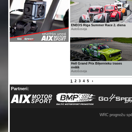
ENEOS Riga Summer Race 2. diena
Autošoseja
Hell Grand Prix Biķernieku trases
ovālā
Autošoseja
1
2
3
4
5
›
Partneri:
WRC prognožu spē