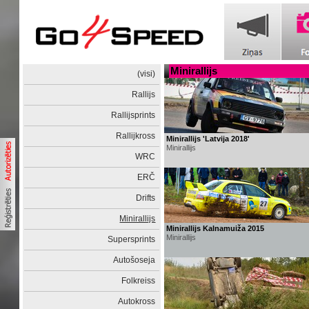
Minirallijs
(visi)
Rallijs
Rallijsprints
Rallijkross
Minirallijs 'Latvija 2018'
Minirallijs
WRC
ERČ
Drifts
Minirallijs
Minirallijs Kalnamuiža 2015
Minirallijs
Supersprints
Autošoseja
Folkreiss
Autokross