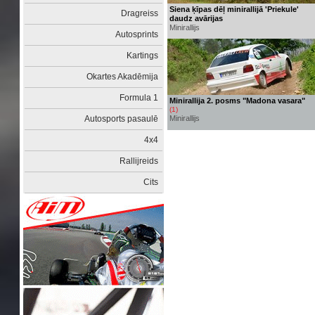
Siena ķīpas dēļ minirallijā 'Priekule'
Dragreiss
daudz avārijas
Minirallijs
Autosprints
Kartings
Okartes Akadēmija
Formula 1
Minirallija 2. posms "Madona vasara"
(1)
Autosports pasaulē
Minirallijs
4x4
Rallijreids
Cits