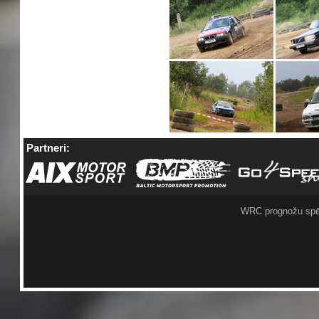
Partneri:
WRC prognožu spē