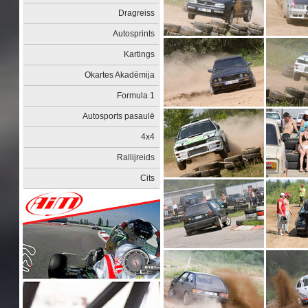
Dragreiss
Autosprints
Kartings
Okartes Akadēmija
Formula 1
Autosports pasaulē
4x4
Rallijreids
Cits