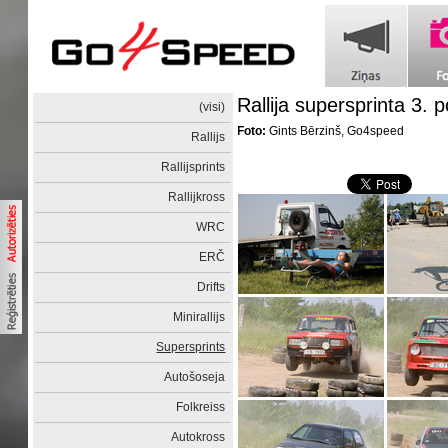
Rallija supersprinta 3.
(visi)
Foto:
Gints Bērzinš, Go4speed
Rallijs
Rallijsprints
Rallijkross
WRC
ERČ
Drifts
Minirallijs
Supersprints
Autošoseja
Folkreiss
Autokross