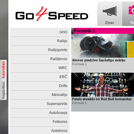
Formula 1
(visi)
Rallijs
Rallijsprints
Rallijkross
Alonso piedzīvo šaušalīgu avāriju
Formula 1
WRC
ERČ
Drifts
Minirallijs
Fetels atvadās no Red Bull komandas
Formula 1
Supersprints
Autošoseja
Folkreiss
Autokross