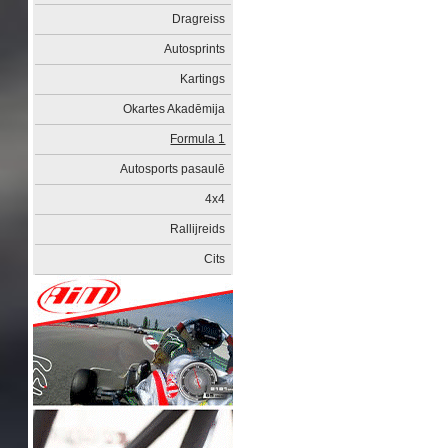
Dragreiss
Autosprints
Kartings
Okartes Akadēmija
Formula 1
Autosports pasaulē
4x4
Rallijreids
Cits