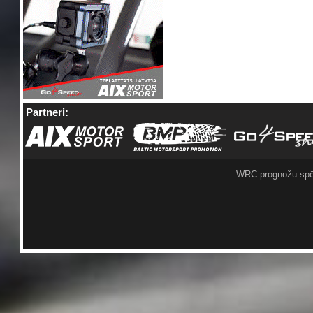
Partneri:
WRC prognožu spē