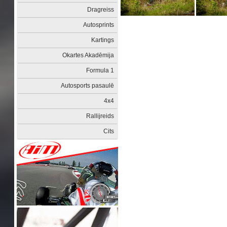
Dragreiss
Autosprints
Kartings
Okartes Akadēmija
Formula 1
Autosports pasaulē
4x4
Rallijreids
Cits