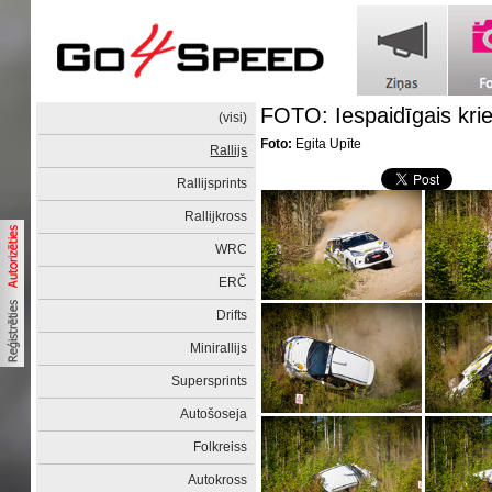
FOTO: Iespaidīgais kriev
(visi)
Foto:
Egita Upīte
Rallijs
Rallijsprints
Rallijkross
WRC
ERČ
Drifts
Minirallijs
Supersprints
Autošoseja
Folkreiss
Autokross