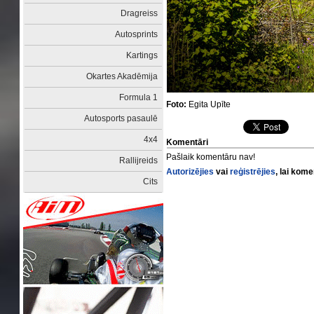
Dragreiss
Autosprints
Kartings
Okartes Akadēmija
Formula 1
Foto:
Egita Upīte
Autosports pasaulē
4x4
Komentāri
Pašlaik komentāru nav!
Rallijreids
Autorizējies
vai
reģistrējies
, lai kom
Cits