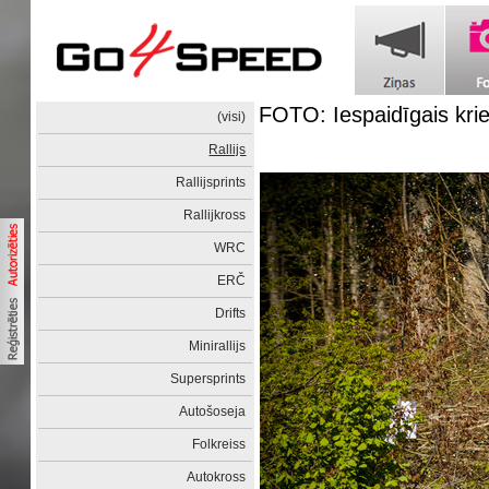
FOTO: Iespaidīgais kriev
(visi)
Rallijs
Rallijsprints
Rallijkross
WRC
ERČ
Drifts
Minirallijs
Supersprints
Autošoseja
Folkreiss
Autokross