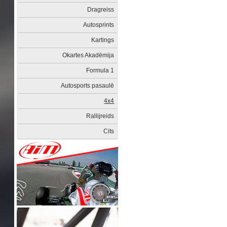
Dragreiss
Autosprints
Kartings
Okartes Akadēmija
Formula 1
Autosports pasaulē
4x4
Rallijreids
Cits