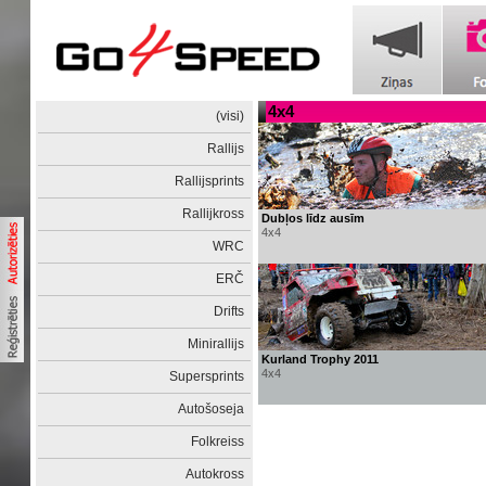
4x4
(visi)
Rallijs
Rallijsprints
Rallijkross
Dubļos līdz ausīm
4x4
WRC
ERČ
Drifts
Minirallijs
Kurland Trophy 2011
4x4
Supersprints
Autošoseja
Folkreiss
Autokross