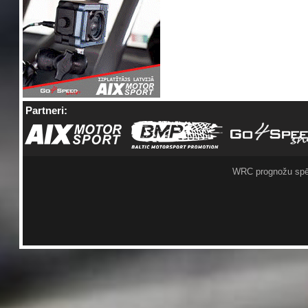
Partneri:
WRC prognožu spē