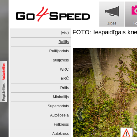
FOTO: Iespaidīgais kriev
(visi)
Rallijs
Rallijsprints
Rallijkross
WRC
ERČ
Drifts
Minirallijs
Supersprints
Autošoseja
Folkreiss
Autokross