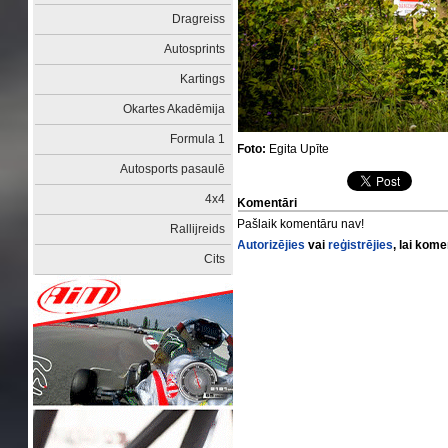
Dragreiss
Autosprints
Kartings
Okartes Akadēmija
Formula 1
Foto:
Egita Upīte
Autosports pasaulē
4x4
Komentāri
Pašlaik komentāru nav!
Rallijreids
Autorizējies
vai
reģistrējies
, lai kom
Cits