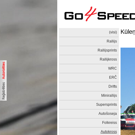
Kūleņ
(visi)
Rallijs
Rallijsprints
Rallijkross
WRC
ERČ
Drifts
Minirallijs
Supersprints
Autošoseja
Folkreiss
Autokross