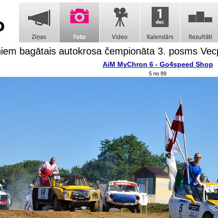
iem bagātais autokrosa čempionāta 3. posms Vecp
AiM MyChron 6 - Go4speed Shop
5 no 89