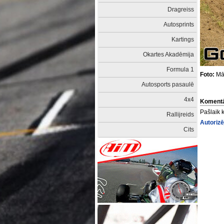
Dragreiss
Autosprints
Kartings
Okartes Akadēmija
Formula 1
Foto:
Mār
Autosports pasaulē
4x4
Komentā
Pašlaik 
Rallijreids
Autorizē
Cits