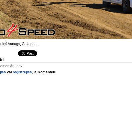
tiņš Vanags, Go4speed
ri
komentāru nav!
jies
vai
reģistrējies
, lai komentētu