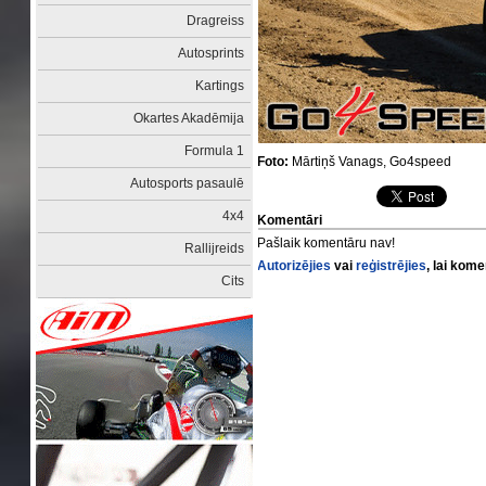
Dragreiss
Autosprints
Kartings
Okartes Akadēmija
Formula 1
Foto:
Mārtiņš Vanags, Go4speed
Autosports pasaulē
4x4
Komentāri
Pašlaik komentāru nav!
Rallijreids
Autorizējies
vai
reģistrējies
, lai kom
Cits