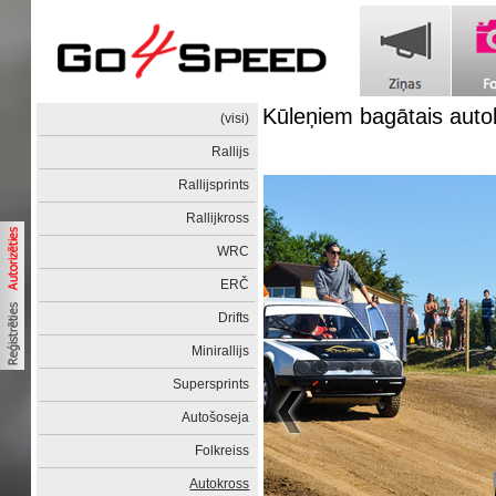
Kūleņiem bagātais auto
(visi)
Rallijs
Rallijsprints
Rallijkross
WRC
ERČ
Drifts
Minirallijs
Supersprints
Autošoseja
Folkreiss
Autokross