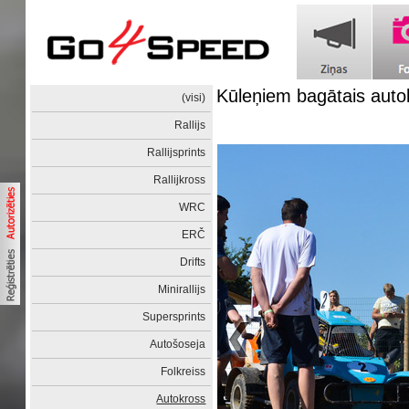
Kūleņiem bagātais auto
(visi)
Rallijs
Rallijsprints
Rallijkross
WRC
ERČ
Drifts
Minirallijs
Supersprints
Autošoseja
Folkreiss
Autokross