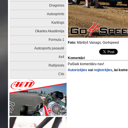
Dragreiss
Autosprints
Kartings
Okartes Akadēmija
Formula 1
Foto:
Mārtiņš Vanags, Go4speed
Autosports pasaulē
4x4
Komentāri
Pašlaik komentāru nav!
Rallijreids
Autorizējies
vai
reģistrējies
, lai kom
Cits