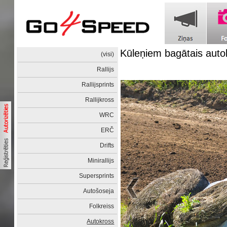
Kūleņiem bagātais auto
(visi)
Rallijs
Rallijsprints
Rallijkross
WRC
ERČ
Drifts
Minirallijs
Supersprints
Autošoseja
Folkreiss
Autokross