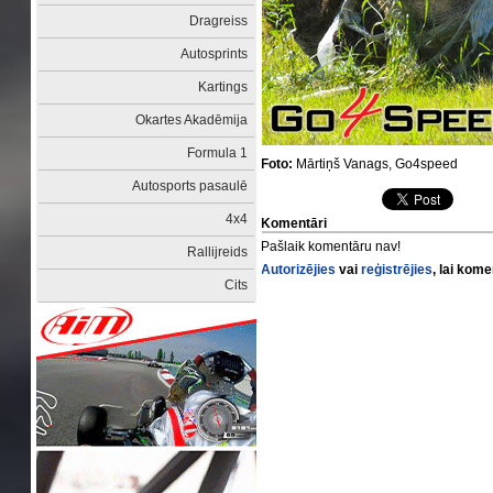
Dragreiss
Autosprints
Kartings
Okartes Akadēmija
Formula 1
Foto:
Mārtiņš Vanags, Go4speed
Autosports pasaulē
4x4
Komentāri
Pašlaik komentāru nav!
Rallijreids
Autorizējies
vai
reģistrējies
, lai kom
Cits