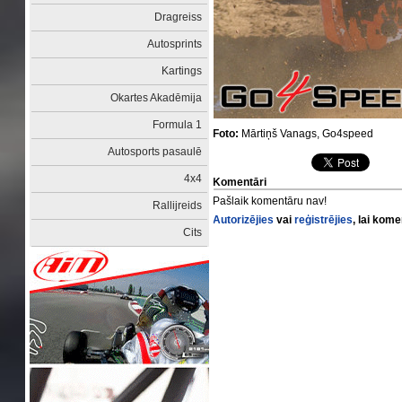
Dragreiss
Autosprints
Kartings
Okartes Akadēmija
Formula 1
Foto:
Mārtiņš Vanags, Go4speed
Autosports pasaulē
4x4
Komentāri
Pašlaik komentāru nav!
Rallijreids
Autorizējies
vai
reģistrējies
, lai kom
Cits