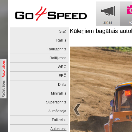
Kūleņiem bagātais auto
(visi)
Rallijs
Rallijsprints
Rallijkross
WRC
ERČ
Drifts
Minirallijs
Supersprints
Autošoseja
Folkreiss
Autokross