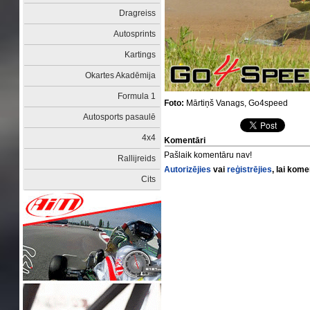
Dragreiss
Autosprints
Kartings
Okartes Akadēmija
Formula 1
Foto:
Mārtiņš Vanags, Go4speed
Autosports pasaulē
4x4
Komentāri
Pašlaik komentāru nav!
Rallijreids
Autorizējies
vai
reģistrējies
, lai kom
Cits