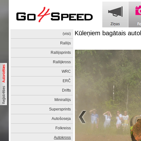
Kūleņiem bagātais auto
(visi)
Rallijs
Rallijsprints
Rallijkross
WRC
ERČ
Drifts
Minirallijs
Supersprints
Autošoseja
Folkreiss
Autokross