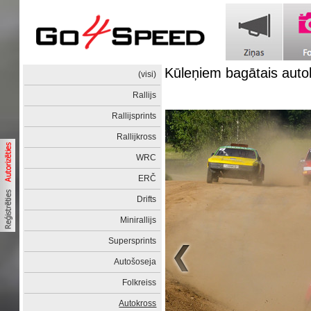
Kūleņiem bagātais auto
(visi)
Rallijs
Rallijsprints
Rallijkross
WRC
ERČ
Drifts
Minirallijs
Supersprints
Autošoseja
Folkreiss
Autokross