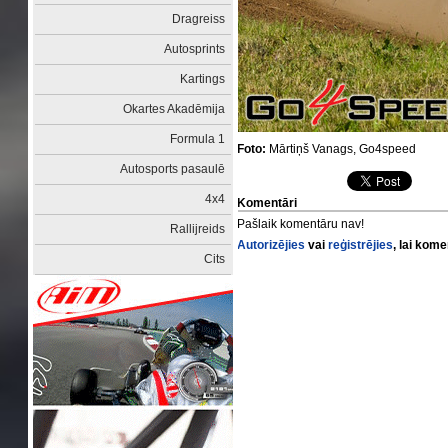
Dragreiss
Autosprints
Kartings
Okartes Akadēmija
Formula 1
Foto:
Mārtiņš Vanags, Go4speed
Autosports pasaulē
4x4
Komentāri
Pašlaik komentāru nav!
Rallijreids
Autorizējies
vai
reģistrējies
, lai kom
Cits