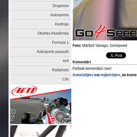
Dragreiss
Autosprints
Kartings
Okartes Akadēmija
Formula 1
Foto:
Mārtiņš Vanags, Go4speed
Autosports pasaulē
4x4
Komentāri
Pašlaik komentāru nav!
Rallijreids
Autorizējies
vai
reģistrējies
, lai kom
Cits