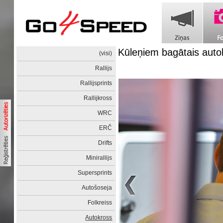
Kūleņiem bagātais auto
(visi)
Rallijs
Rallijsprints
Rallijkross
WRC
ERČ
Drifts
Minirallijs
Supersprints
Autošoseja
Folkreiss
Autokross