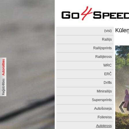
Kūleņ
(visi)
Rallijs
Rallijsprints
Rallijkross
WRC
ERČ
Drifts
Minirallijs
Supersprints
Autošoseja
Folkreiss
Autokross