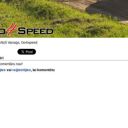
tiņš Vanags, Go4speed
ri
komentāru nav!
jies
vai
reģistrējies
, lai komentētu