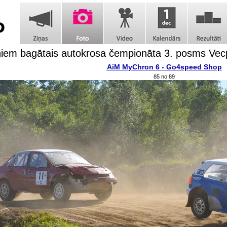
iem bagātais autokrosa čempionāta 3. posms Vecp
AiM MyChron 6 - Go4speed Shop
85 no 89