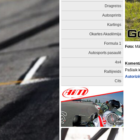
Dragreiss
Autosprints
Kartings
Okartes Akadēmija
Formula 1
Foto:
Mār
Autosports pasaulē
4x4
Komentā
Pašlaik 
Rallijreids
Autorizē
Cits