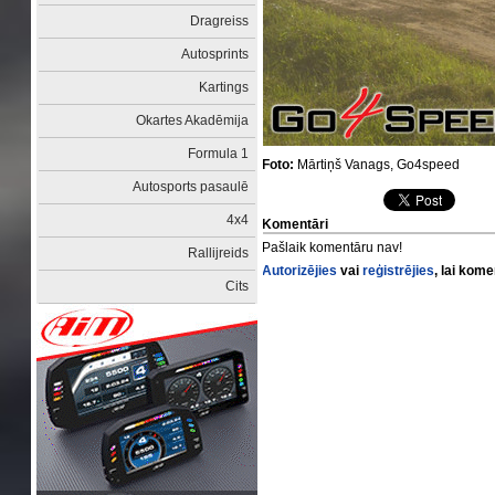
Dragreiss
Autosprints
Kartings
Okartes Akadēmija
Formula 1
Foto:
Mārtiņš Vanags, Go4speed
Autosports pasaulē
4x4
Komentāri
Pašlaik komentāru nav!
Rallijreids
Autorizējies
vai
reģistrējies
, lai kom
Cits