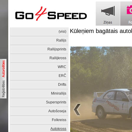
Kūleņiem bagātais auto
(visi)
Rallijs
Rallijsprints
Rallijkross
WRC
ERČ
Drifts
Minirallijs
Supersprints
Autošoseja
Folkreiss
Autokross