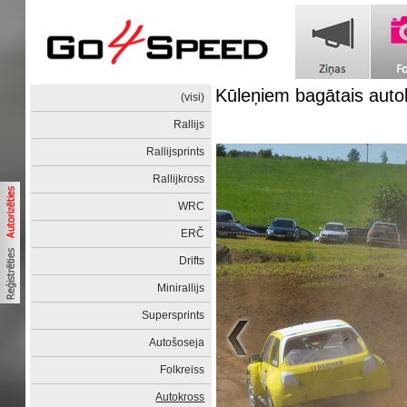
Kūleņiem bagātais auto
(visi)
Rallijs
Rallijsprints
Rallijkross
WRC
ERČ
Drifts
Minirallijs
Supersprints
Autošoseja
Folkreiss
Autokross