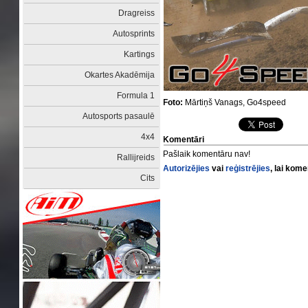
Dragreiss
Autosprints
Kartings
Okartes Akadēmija
Formula 1
Foto:
Mārtiņš Vanags, Go4speed
Autosports pasaulē
4x4
Komentāri
Pašlaik komentāru nav!
Rallijreids
Autorizējies
vai
reģistrējies
, lai kom
Cits