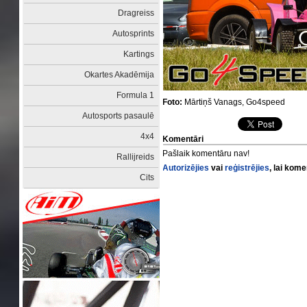
Dragreiss
Autosprints
Kartings
Okartes Akadēmija
Formula 1
Foto:
Mārtiņš Vanags, Go4speed
Autosports pasaulē
4x4
Komentāri
Pašlaik komentāru nav!
Rallijreids
Autorizējies
vai
reģistrējies
, lai kom
Cits