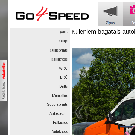
Kūleņiem bagātais auto
(visi)
Rallijs
Rallijsprints
Rallijkross
WRC
ERČ
Drifts
Minirallijs
Supersprints
Autošoseja
Folkreiss
Autokross